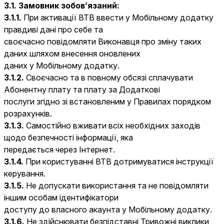
3.1. Замовник зобов’язаний:
3.1.1.
При активації ВТВ ввести у Мобільному додатку
правдиві дані про себе та
своєчасно повідомляти Виконавця про зміну таких
даних шляхом внесення оновлених
даних у Мобільному додатку.
3.1.2.
Своєчасно та в повному обсязі сплачувати
Абонентну плату та плату за Додаткові
послуги згідно зі встановленим у Правилах порядком
розрахунків.
3.1.3.
Самостійно вживати всіх необхідних заходів
щодо безпечності інформації, яка
передається через Інтернет.
3.1.4.
При користуванні ВТВ дотримуватися інструкції
керування.
3.1.5.
Не допускати використання та не повідомляти
іншим особам ідентифікатори
доступу до власного акаунта у Мобільному додатку.
3.1.6.
Не здійснювати безпідставні Тривожні виклики,