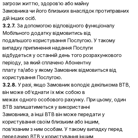
загрози життю, здоров’ю або майну
Замовника чи його близьких внаслідок протиправних
дій інших осіб.
3.2.7.
За допомогою відповідного функціоналу
Мобільного додатку відмовитись від
подальшого користування Послугою. У такому
випадку припинення надання Послуги
відбудеться у останній день того розрахункового
періоду, за який сплачено Абонентну
плату та/або у якому Замовник відмовиться від
користування Послугою.
3.2.8.
У разі, якщо Замовник володіє декількома ВТВ,
він може об’єднати їх між собою в
межах одного особового рахунку. При цьому, один
ВТВ залишатиметься у використанні
Замовника, а інші ВТВ він може передати у
користування своїм близьким або іншим,
пов’язаним з ним особам. У такому випадку перед
передачею ВТВ у користування іншим