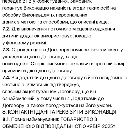
передає ВТВ у користування, Замовник
гарантує Виконавцю наявність згоди таких осіб на
обробку Виконавцем їх персональних
даних з метою та способами, що описані вище.
7.2.
Для визначення поточного місцезнаходження
дитини додаток використовує локацію
у фоновому режимі.
7.3.
Строк дії цього Договору починається з моменту
укладення цього Договору, та діє
поки одна із Сторін письмово не заявить про свій намір
припинити дію цього Договору.
7.4.
Всі додатки до цього Договору є його невід’ємною
частиною. Замовник підтверджує,
власним акцептуванням Договору, що він
ознайомлений, у тому числі і з Додатками до
Договору, а також погоджується на його умови.
8. КОНТАКТНІ ДАНІ ТА РЕКВІЗИТИ ВИКОНАВЦЯ
8.1.
Повне найменування: ТОВАРИСТВО З
ОБМЕЖЕНОЮ ВІДПОВІДАЛЬНІСТЮ «ЯВІР-2025»