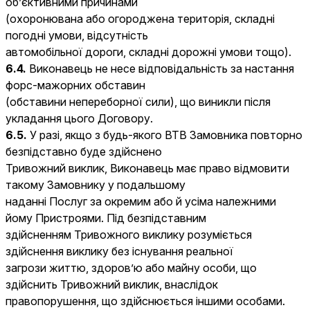
об’єктивними причинами
(охоронювана або огороджена територія, складні
погодні умови, відсутність
автомобільної дороги, складні дорожні умови тощо).
6.4.
Виконавець не несе відповідальність за настання
форс-мажорних обставин
(обставини непереборної сили), що виникли після
укладання цього Договору.
6.5.
У разі, якщо з будь-якого ВТВ Замовника повторно
безпідставно буде здійснено
Тривожний виклик, Виконавець має право відмовити
такому Замовнику у подальшому
наданні Послуг за окремим або й усіма належними
йому Пристроями. Під безпідставним
здійсненням Тривожного виклику розуміється
здійснення виклику без існування реальної
загрози життю, здоров’ю або майну особи, що
здійснить Тривожний виклик, внаслідок
правопорушення, що здійснюється іншими особами.