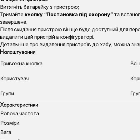
Витягніть батарейку з пристрою;
Тримайте
кнопку “Постановка під охорону”
та встанов
завершене.
Після скидання пристрою він ще буде доступний для перег
видалити цей пристрій в конфігураторі.
Детальніше про видалення пристроїв до хабу, можна знай
Налаштування
Тривожна кнопка
Всі
Користувач
Кор
Групи
Гру
Характеристики
Робоча частота
Розміри
Вага