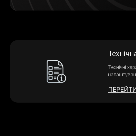
Texнічн
Технічні ха
налаштуванн
ПЕРЕЙТ